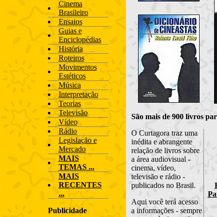
Cinema
Brasileiro
Ensaios
Guias e
Enciclopédias
História
Roteiros
Movimentos
Estéticos
Música
Interpretação
Teorias
Televisão
São mais de 900 livros par
Vídeo
Rádio
O Curtagora traz uma
Legislação e
inédita e abrangente
Mercado
relação de livros sobre
MAIS
a área audiovisual -
TEMAS ...
cinema, vídeo,
MAIS
televisão e rádio -
RECENTES
publicados no Brasil.
...
Pa
Aqui você terá acesso
Publicidade
a informações - sempre