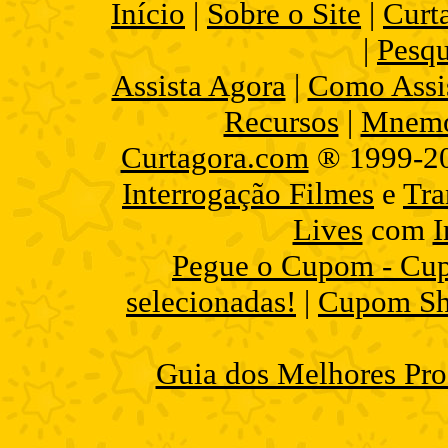
Início
|
Sobre o Site
|
Curt
|
Pesqu
Assista Agora
|
Como Assis
Recursos
|
Mnemo
Curtagora.com
® 1999-2
Interrogação Filmes
e
Tra
Lives
com
I
Pegue o Cupom - Cup
selecionadas!
|
Cupom Sh
Guia dos Melhores Pro