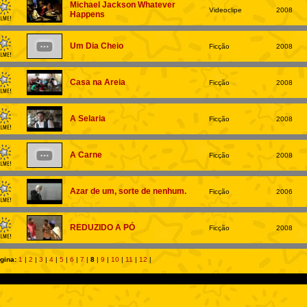
Michael Jackson Whatever
Videoclipe
2008
Happens
Um Dia Cheio
Ficção
2008
Casa na Areia
Ficção
2008
A Selaria
Ficção
2008
A Carne
Ficção
2008
Azar de um, sorte de nenhum.
Ficção
2006
REDUZIDO A PÓ
Ficção
2008
gina:
1
|
2
|
3
|
4
|
5
|
6
|
7
|
8
|
9
|
10
|
11
|
12
|