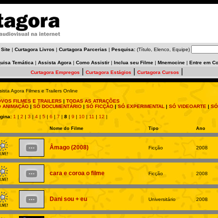
 Site
|
Curtagora Livros
|
Curtagora Parcerias
|
Pesquisa:
(Título, Elenco, Equipe)
uisa Temática
|
Assista Agora
|
Como Assistir
|
Inclua seu Filme
|
Mnemocine
|
Entre em Co
|
|
|
Curtagora Empregos
Curtagora Estágios
Curtagora Cursos
sista Agora Filmes e Trailers Online
VOS FILMES E TRAILERS
|
TODAS AS ATRAÇÕES
Ó ANIMAÇÃO
|
SÓ DOCUMENTÁRIO
|
SÓ FICÇÃO
|
SÓ EXPERIMENTAL
|
SÓ VIDEOARTE
|
SÓ
gina:
1
|
2
|
3
|
4
|
5
|
6
|
7
|
8
|
9
|
10
|
11
|
12
|
Nome do Filme
Tipo
Ano
Âmago (2008)
Ficção
2008
cara e coroa o filme
Ficção
2008
Dani sou + eu
Universitário
2008