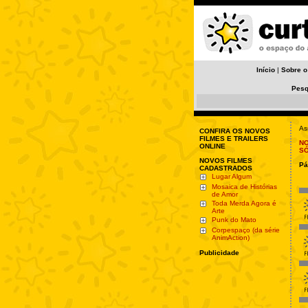
Início
|
Sobre o
Pesq
As
CONFIRA OS NOVOS
FILMES E TRAILERS
NO
ONLINE
S
NOVOS FILMES
Pá
CADASTRADOS
Lugar Algum
Mosaica de Histórias
de Amor
Toda Merda Agora é
Arte
Punk do Mato
Corpespaço (da série
AnimAction)
Publicidade