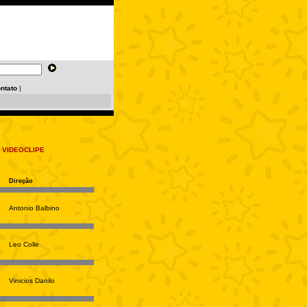
ntato
|
 VIDEOCLIPE
Direção
Antonio Balbino
Leo Colle
Vinicios Danilo