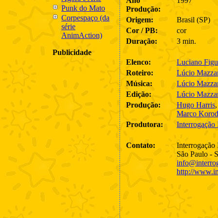
Ano
1997
Punk do Mato
Produção:
Corpespaço (da
Origem:
Brasil (SP)
série
Cor / PB:
cor
AnimAction)
Duração:
3 min.
Publicidade
Elenco:
Luciano Figu
Roteiro:
Lúcio Mazza
Música:
Lúcio Mazza
Edição:
Lúcio Mazza
Produção:
Hugo Harris
Marco Korod
Produtora:
Interrogação
Contato:
Interrogação
São Paulo - 
info@interro
http://www.i