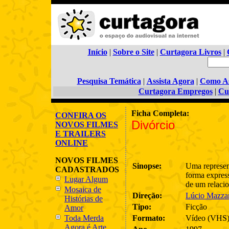
Início
|
Sobre o Site
|
Curtagora Livros
|
Pesquisa Temática
|
Assista Agora
|
Como As
Curtagora Empregos
|
Cu
Ficha Completa:
CONFIRA OS
Divórcio
NOVOS FILMES
E TRAILERS
ONLINE
NOVOS FILMES
Sinopse:
Uma represen
CADASTRADOS
forma express
Lugar Algum
de um relaci
Mosaica de
Direção:
Lúcio Mazza
Histórias de
Tipo:
Ficção
Amor
Toda Merda
Formato:
Vídeo (VHS
Agora é Arte