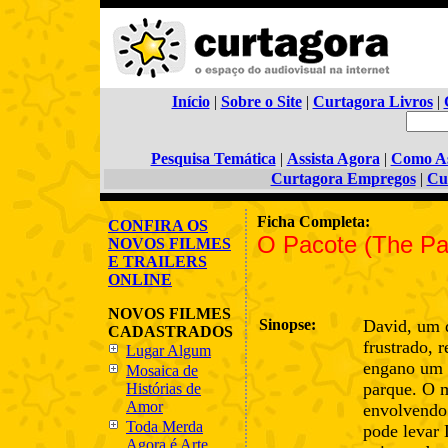
Início
|
Sobre o Site
|
Curtagora Livros
|
Pesquisa Temática
|
Assista Agora
|
Como As
Curtagora Empregos
|
Cu
Ficha Completa:
CONFIRA OS
O Pacote (The P
NOVOS FILMES
E TRAILERS
ONLINE
NOVOS FILMES
Sinopse:
David, um 
CADASTRADOS
frustrado, 
Lugar Algum
engano um 
Mosaica de
parque. O m
Histórias de
Amor
envolvendo
Toda Merda
pode levar
Agora é Arte