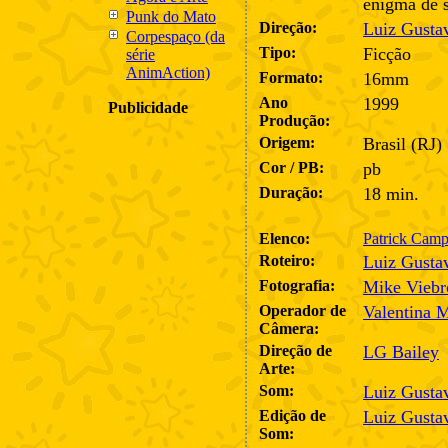
enigma de s
Punk do Mato
Direção:
Luiz Gusta
Corpespaço (da
Tipo:
Ficção
série
AnimAction)
Formato:
16mm
Ano
1999
Publicidade
Produção:
Origem:
Brasil (RJ)
Cor / PB:
pb
Duração:
18 min.
Elenco:
Patrick Camp
Roteiro:
Luiz Gusta
Fotografia:
Mike Viebr
Operador de
Valentina 
Câmera:
Direção de
LG Bailey
Arte:
Som:
Luiz Gusta
Edição de
Luiz Gusta
Som: