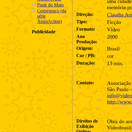
uma cidade
Punk do Mato
memória po
Corpespaço (da
Direção:
Claudia Ar
série
AnimAction)
Tipo:
Ficção
Formato:
Vídeo
Publicidade
Ano
2000
Produção:
Origem:
Brasil
Cor / PB:
cor
Duração:
13 min.
Contato:
Associação 
São Paulo 
info@videob
http://www.
Direitos de
Obra do ace
Exibição
Videobrasil
Online: