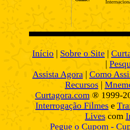
Internacion
Início
|
Sobre o Site
|
Curt
|
Pesqu
Assista Agora
|
Como Assis
Recursos
|
Mnemo
Curtagora.com
® 1999-2
Interrogação Filmes
e
Tra
Lives
com
I
Pegue o Cupom - Cup