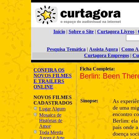
Início
|
Sobre o Site
|
Curtagora Livros
|
Pesquisa Temática
|
Assista Agora
|
Como As
Curtagora Empregos
|
Cu
Ficha Completa:
CONFIRA OS
Berlin: Been Ther
NOVOS FILMES
E TRAILERS
ONLINE
NOVOS FILMES
Sinopse:
As experiên
CADASTRADOS
de uma mig
Lugar Algum
encontro c
Mosaica de
Berlim: el
Histórias de
Amor
país onde 
Toda Merda
doença soci
Agora é Arte