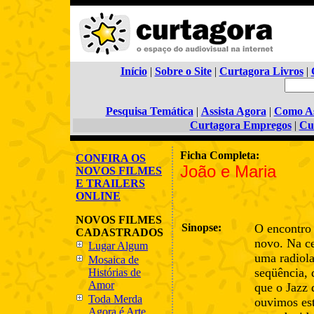
Início
|
Sobre o Site
|
Curtagora Livros
|
Pesquisa Temática
|
Assista Agora
|
Como As
Curtagora Empregos
|
Cu
Ficha Completa:
CONFIRA OS
João e Maria
NOVOS FILMES
E TRAILERS
ONLINE
NOVOS FILMES
Sinopse:
O encontro 
CADASTRADOS
novo. Na ce
Lugar Algum
uma radiol
Mosaica de
seqüência,
Histórias de
Amor
que o Jazz 
Toda Merda
ouvimos es
Agora é Arte