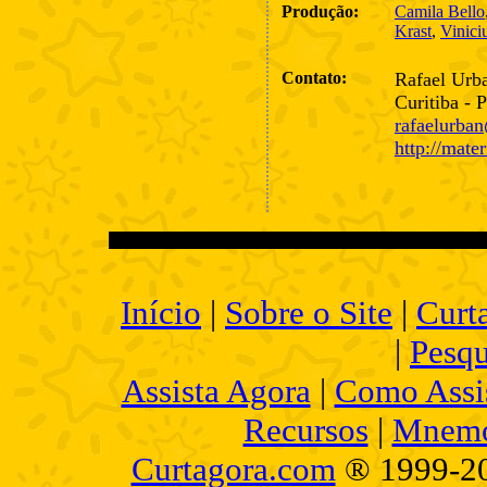
Produção:
Camila Bello
Krast
,
Vinici
Contato:
Rafael Urb
Curitiba - 
rafaelurba
http://mate
Início
|
Sobre o Site
|
Curt
|
Pesqu
Assista Agora
|
Como Assis
Recursos
|
Mnemo
Curtagora.com
® 1999-2