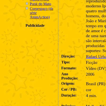
reproduzid
Punk do Mato
moderno Ipo
Corpespaço (da
quatro mulh
série
homens, do
AnimAction)
João e Mar
Publicidade
tempo em q
de amor é 
de uma narr
são interca
produzidas 
suportes: Su
Direção:
Rafael Urb
Tipo:
Ficção
Formato:
Vídeo (DV
Ano
2006
Produção:
Origem:
Brasil (PR)
Cor / PB:
cor
Duração:
4 min.