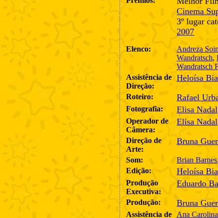
Prêmios:
Melhor Film
Cinema Sup
3º lugar ca
2007
Elenco:
Andreza Soi
Wandratsch
,
Wandratsch F
Assistência de
Heloísa Bia
Direção:
Roteiro:
Rafael Urb
Fotografia:
Elisa Nadal
Operador de
Elisa Nadal
Câmera:
Direção de
Bruna Guer
Arte:
Som:
Brian Barnes
Edição:
Heloísa Bia
Produção
Eduardo Ba
Executiva:
Produção:
Bruna Guer
Assistência de
Ana Carolina