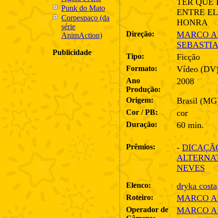
TER QUE 
Punk do Mato
ENTRE EL
Corpespaço (da
HONRA
série
Direção:
MARCO A
AnimAction)
SEBASTI
Publicidade
Tipo:
Ficção
Formato:
Vídeo (DV
Ano
2008
Produção:
Origem:
Brasil (MG
Cor / PB:
cor
Duração:
60 min.
Prêmios:
-
DICAÇÃ
ALTERNAT
NEVES
Elenco:
dryka costa
Roteiro:
MARCO A
Operador de
MARCO A