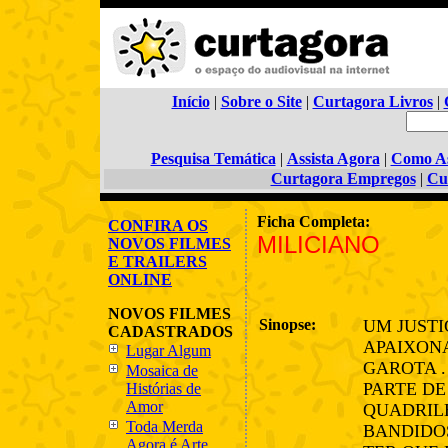
Início
|
Sobre o Site
|
Curtagora Livros
|
Pesquisa Temática
|
Assista Agora
|
Como As
Curtagora Empregos
|
Cu
Ficha Completa:
CONFIRA OS
MILICIANO
NOVOS FILMES
E TRAILERS
ONLINE
NOVOS FILMES
Sinopse:
UM JUSTI
CADASTRADOS
APAIXON
Lugar Algum
GAROTA .
Mosaica de
PARTE D
Histórias de
Amor
QUADRIL
Toda Merda
BANDIDOS
Agora é Arte