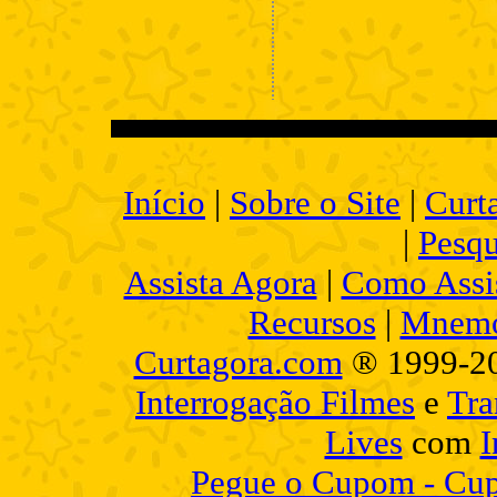
Início
|
Sobre o Site
|
Curt
|
Pesqu
Assista Agora
|
Como Assis
Recursos
|
Mnemo
Curtagora.com
® 1999-2
Interrogação Filmes
e
Tra
Lives
com
I
Pegue o Cupom - Cup