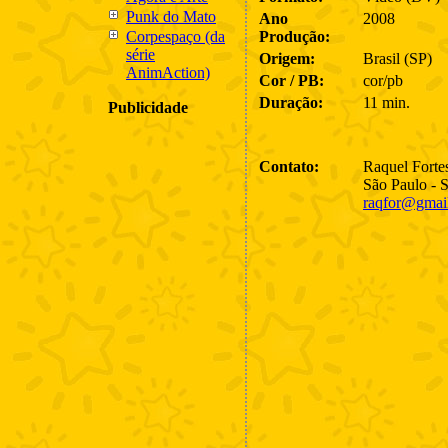
Punk do Mato
Ano
2008
Corpespaço (da
Produção:
série
Origem:
Brasil (SP)
AnimAction)
Cor / PB:
cor/pb
Duração:
11 min.
Publicidade
Contato:
Raquel Forte
São Paulo - 
raqfor@gmai