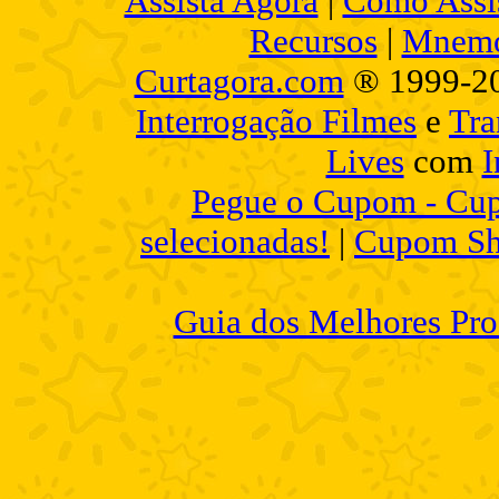
Assista Agora
|
Como Assis
Recursos
|
Mnemo
Curtagora.com
® 1999-2
Interrogação Filmes
e
Tra
Lives
com
I
Pegue o Cupom - Cup
selecionadas!
|
Cupom Sh
Guia dos Melhores Pro