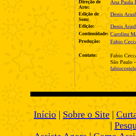
Direção de
Ana Paula 
Arte:
Edição de
Denis Aras
Som:
Edição:
Denis Aras
Continuidade:
Carolina M
Produção:
Fabio Cecc
Contato:
Fabio Cecc
São Paulo -
fabiocoste
Início
|
Sobre o Site
|
Curt
|
Pesqu