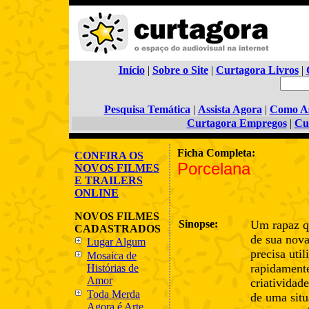
Início
|
Sobre o Site
|
Curtagora Livros
|
Pesquisa Temática
|
Assista Agora
|
Como As
Curtagora Empregos
|
Cu
Ficha Completa:
CONFIRA OS
Porcelana
NOVOS FILMES
E TRAILERS
ONLINE
NOVOS FILMES
Sinopse:
Um rapaz qu
CADASTRADOS
de sua nov
Lugar Algum
precisa util
Mosaica de
rapidament
Histórias de
Amor
criatividade
Toda Merda
de uma sit
Agora é Arte