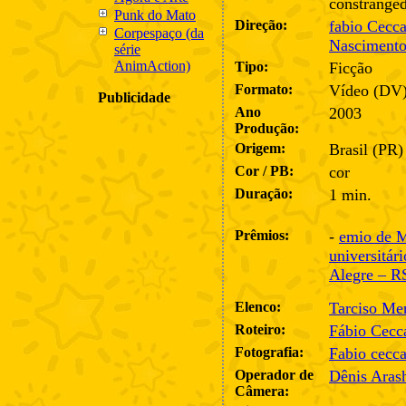
constranged
Punk do Mato
Direção:
fabio Cecca
Corpespaço (da
Nasciment
série
AnimAction)
Tipo:
Ficção
Formato:
Vídeo (DV
Publicidade
Ano
2003
Produção:
Origem:
Brasil (PR)
Cor / PB:
cor
Duração:
1 min.
Prêmios:
-
emio de M
universitár
Alegre – R
Elenco:
Tarciso Me
Roteiro:
Fábio Cecc
Fotografia:
Fabio cecca
Operador de
Dênis Aras
Câmera: